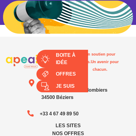
Un soutien pour
BOITE À
tous.Un avenir pour
IDÉE
chacun.
OFFRES
SIÈGE SOCIAL
JE SUIS
1111 Traverse de Colombiers
34500 Béziers
+33 4 67 49 89 50
LES SITES
NOS OFFRES