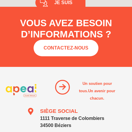
JE SUIS
VOUS AVEZ BESOIN
D’INFORMATIONS ?
CONTACTEZ-NOUS
Un soutien pour
tous.Un avenir pour
chacun.
SIÈGE SOCIAL
1111 Traverse de Colombiers
34500 Béziers