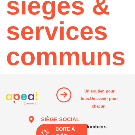
sièges &
services
communs
Un soutien pour
tous.Un avenir pour
chacun.
SIÈGE SOCIAL
1111 Traverse de Colombiers
BOITE À
34500 Béziers