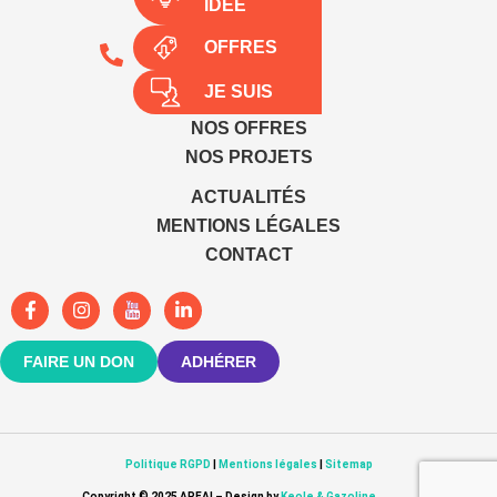
IDÉE
OFFRES
+33 4 67 49 89 50
JE SUIS
LES SITES
NOS OFFRES
NOS PROJETS
ACTUALITÉS
MENTIONS LÉGALES
CONTACT
FAIRE UN DON
ADHÉRER
Politique RGPD
|
Mentions légales
|
Sitemap
Copyright © 2025 APEAI – Design by
Keole & Gazoline