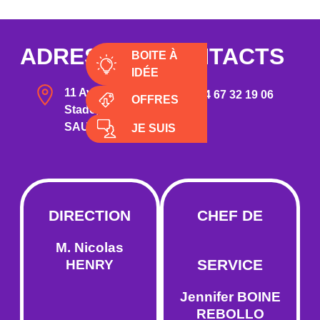
ADRESSE & CONTACTS
BOITE À
IDÉE
11 Avenue du
04 67 32 19 06
OFFRES
Stade, 34410
SAUVIAN
JE SUIS
DIRECTION
CHEF DE
M. Nicolas
SERVICE
HENRY
Jennifer BOINE
REBOLLO