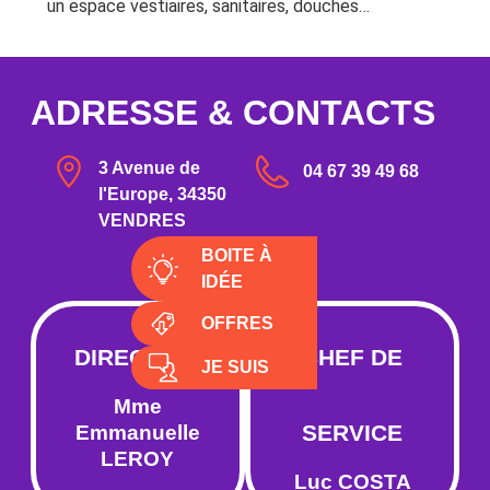
un espace vestiaires, sanitaires, douches…
ADRESSE & CONTACTS
3 Avenue de
04 67 39 49 68
l'Europe, 34350
VENDRES
BOITE À
IDÉE
OFFRES
DIRECTION
CHEF DE
JE SUIS
Mme
SERVICE
Emmanuelle
LEROY
Luc COSTA